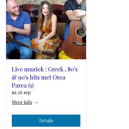
Live muziek : Greek , 80's
& 90's hits met Orea
Parea (1)
za 26 sep
Meer info
Details