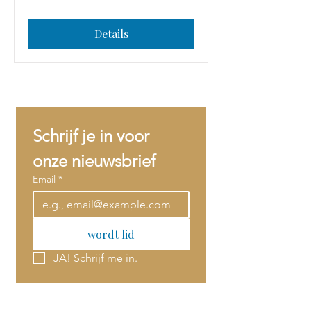
Details
Schrijf je in voor 
onze nieuwsbrief
Email
*
wordt lid
JA! Schrijf me in.
Email
*